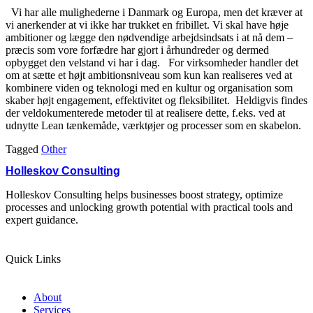
Vi har alle mulighederne i Danmark og Europa, men det kræver at
vi anerkender at vi ikke har trukket en fribillet. Vi skal have høje
ambitioner og lægge den nødvendige arbejdsindsats i at nå dem –
præcis som vore forfædre har gjort i århundreder og dermed
opbygget den velstand vi har i dag. For virksomheder handler det
om at sætte et højt ambitionsniveau som kun kan realiseres ved at
kombinere viden og teknologi med en kultur og organisation som
skaber højt engagement, effektivitet og fleksibilitet. Heldigvis findes
der veldokumenterede metoder til at realisere dette, f.eks. ved at
udnytte Lean tænkemåde, værktøjer og processer som en skabelon.
Tagged
Other
Holleskov Consulting
Holleskov Consulting helps businesses boost strategy, optimize
processes and unlocking growth potential with practical tools and
expert guidance.
Quick Links
About
Services