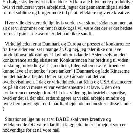
En bølge skyller over os for tiden: Vi kan alle blive mere produktive
hvis vi reducerer vores arbejdstid, jagter det gennemsnitlige i stedet
for det sublime og bruger mere tid på at reflektere og være kreative.
Hvor ville det være dejligt hvis verden var skruet sådan sammen, at
alt det vi drømmer om rent faktisk også vil være det der er det bedste
for os at gøre – desværre er det bare ikke sandt.
Virkeligheden er at Danmark og Europa er presset af konkurrence
fra flere sider end set i mange år. Og nej, jeg taler ikke om lave
produktionsomkostninger i lavindkomstlande i Asien, selvom den
konkurrence stadig eksisterer. Konkurrencen har bredt sig til viden,
forskning, udvikling af IT, medicin, biler, våben osv. Vi troede vi
kunne leve af at tænke ”store tanker” i Danmark og lade Kineserne
om det hårde arbejde. Det er kun 20 år siden at det var
overbevisningen. I dag er virkeligheden at Kina og USA distancerer
os på alt det vi mente vi var verdensmestre i at lave. Uden den
konkurrencemæssige fordel i f.eks. viden og industriel ekspertise,
hvad er det så der skal retfærdiggøre at vi skal arbejde mindre og
nyde flere privilegier end hårdt-arbejdende mennesker i disse lande
?
Situationen lige nu er at vi BÅDE skal være kreative og
reflekterende OG være klar til at lægge de timer i arbejdet som er
nødvendige for at nå vore mål.